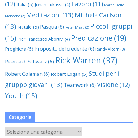
(12)
Lavoro
(11)
Italia
(5)
Johan Lukasse
(4)
Marco Delle
Meditazioni
(13)
Michele Carlson
Monache
(2)
Piccoli gruppi
(13)
Pasqua
(6)
Natale
(5)
Peter Mead
(2)
Predicazione
(19)
(15)
Pier Francesco Abortivi
(4)
Proposito del credente
(6)
Preghiera
(5)
Randy Alcorn
(3)
Rick Warren
(37)
Ricerca di Schwarz
(6)
Studi per il
Robert Coleman
(6)
Robert Logan
(5)
gruppo giovani
(13)
Visione
(12)
Teamwork
(6)
Youth
(15)
Categorie
C