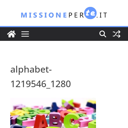
Salta
al
contenuto
alphabet-
1219546_1280