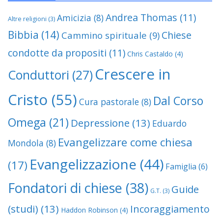
Andrea Thomas
(11)
Amicizia
(8)
Altre religioni
(3)
Bibbia
(14)
Chiese
Cammino spirituale
(9)
condotte da propositi
(11)
Chris Castaldo
(4)
Crescere in
Conduttori
(27)
Cristo
(55)
Dal Corso
Cura pastorale
(8)
Omega
(21)
Depressione
(13)
Eduardo
Evangelizzare come chiesa
Mondola
(8)
Evangelizzazione
(44)
(17)
Famiglia
(6)
Fondatori di chiese
(38)
Guide
G.T.
(3)
(studi)
(13)
Incoraggiamento
Haddon Robinson
(4)