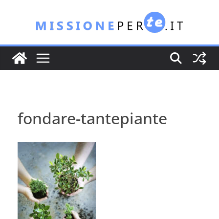
Salta
al
contenuto
fondare-tantepiante