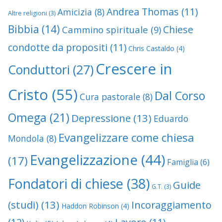
Andrea Thomas
(11)
Amicizia
(8)
Altre religioni
(3)
Bibbia
(14)
Chiese
Cammino spirituale
(9)
condotte da propositi
(11)
Chris Castaldo
(4)
Crescere in
Conduttori
(27)
Cristo
(55)
Dal Corso
Cura pastorale
(8)
Omega
(21)
Depressione
(13)
Eduardo
Evangelizzare come chiesa
Mondola
(8)
Evangelizzazione
(44)
(17)
Famiglia
(6)
Fondatori di chiese
(38)
Guide
G.T.
(3)
(studi)
(13)
Incoraggiamento
Haddon Robinson
(4)