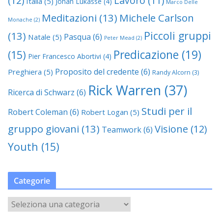
(12)
Lavoro
(11)
Italia
(5)
Johan Lukasse
(4)
Marco Delle
Meditazioni
(13)
Michele Carlson
Monache
(2)
Piccoli gruppi
(13)
Pasqua
(6)
Natale
(5)
Peter Mead
(2)
Predicazione
(19)
(15)
Pier Francesco Abortivi
(4)
Proposito del credente
(6)
Preghiera
(5)
Randy Alcorn
(3)
Rick Warren
(37)
Ricerca di Schwarz
(6)
Studi per il
Robert Coleman
(6)
Robert Logan
(5)
gruppo giovani
(13)
Visione
(12)
Teamwork
(6)
Youth
(15)
Categorie
C
a