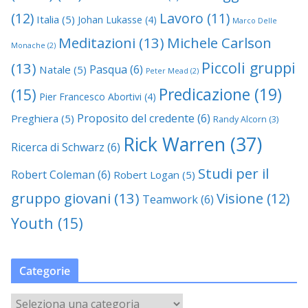
(12)
Lavoro
(11)
Italia
(5)
Johan Lukasse
(4)
Marco Delle
Meditazioni
(13)
Michele Carlson
Monache
(2)
Piccoli gruppi
(13)
Pasqua
(6)
Natale
(5)
Peter Mead
(2)
Predicazione
(19)
(15)
Pier Francesco Abortivi
(4)
Proposito del credente
(6)
Preghiera
(5)
Randy Alcorn
(3)
Rick Warren
(37)
Ricerca di Schwarz
(6)
Studi per il
Robert Coleman
(6)
Robert Logan
(5)
gruppo giovani
(13)
Visione
(12)
Teamwork
(6)
Youth
(15)
Categorie
C