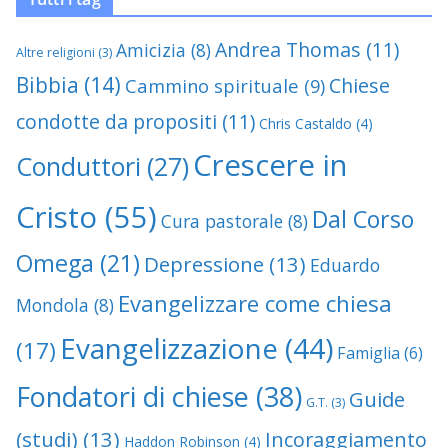
Andrea Thomas
(11)
Amicizia
(8)
Altre religioni
(3)
Bibbia
(14)
Chiese
Cammino spirituale
(9)
condotte da propositi
(11)
Chris Castaldo
(4)
Crescere in
Conduttori
(27)
Cristo
(55)
Dal Corso
Cura pastorale
(8)
Omega
(21)
Depressione
(13)
Eduardo
Evangelizzare come chiesa
Mondola
(8)
Evangelizzazione
(44)
(17)
Famiglia
(6)
Fondatori di chiese
(38)
Guide
G.T.
(3)
(studi)
(13)
Incoraggiamento
Haddon Robinson
(4)