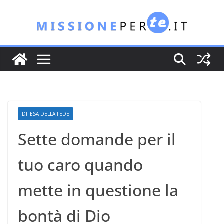
Salta
al
contenuto
DIFESA DELLA FEDE
Sette domande per il
tuo caro quando
mette in questione la
bontà di Dio