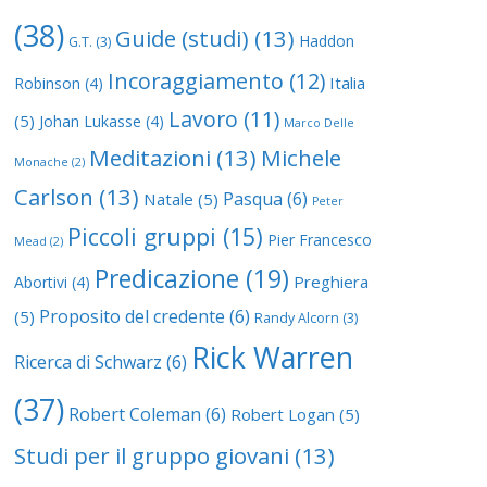
(38)
Guide (studi)
(13)
Haddon
G.T.
(3)
Incoraggiamento
(12)
Italia
Robinson
(4)
Lavoro
(11)
(5)
Johan Lukasse
(4)
Marco Delle
Meditazioni
(13)
Michele
Monache
(2)
Carlson
(13)
Pasqua
(6)
Natale
(5)
Peter
Piccoli gruppi
(15)
Pier Francesco
Mead
(2)
Predicazione
(19)
Preghiera
Abortivi
(4)
Proposito del credente
(6)
(5)
Randy Alcorn
(3)
Rick Warren
Ricerca di Schwarz
(6)
(37)
Robert Coleman
(6)
Robert Logan
(5)
Studi per il gruppo giovani
(13)