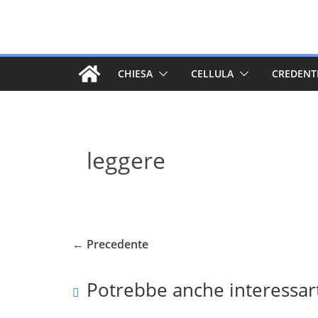
Salta
al
contenuto
CHIESA
CELLULA
CREDENT
leggere
← Precedente
Potrebbe anche interessar