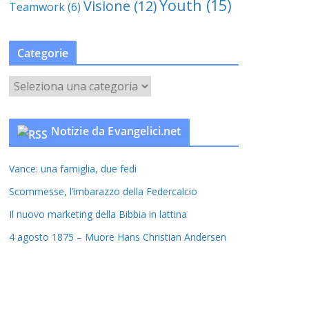
Youth
(15)
Visione
(12)
Teamwork
(6)
Categorie
C
a
t
Notizie da Evangelici.net
e
g
Vance: una famiglia, due fedi
o
r
Scommesse, l’imbarazzo della Federcalcio
i
Il nuovo marketing della Bibbia in lattina
e
4 agosto 1875 – Muore Hans Christian Andersen