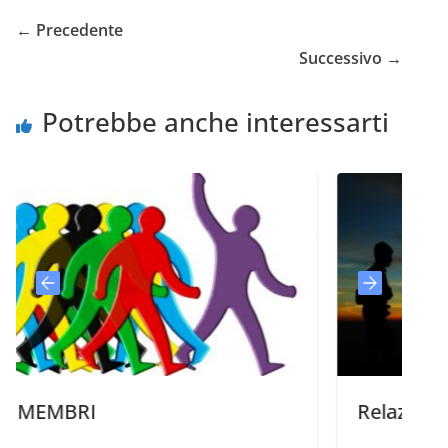
← Precedente
Successivo →
Potrebbe anche interessarti
I
Relazioni difficili 