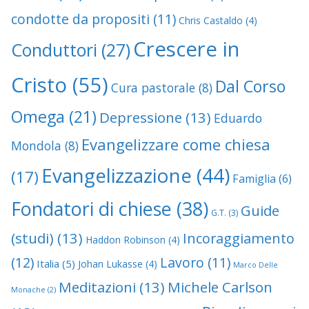
condotte da propositi
(11)
Chris Castaldo
(4)
Crescere in
Conduttori
(27)
Cristo
(55)
Dal Corso
Cura pastorale
(8)
Omega
(21)
Depressione
(13)
Eduardo
Evangelizzare come chiesa
Mondola
(8)
Evangelizzazione
(44)
(17)
Famiglia
(6)
Fondatori di chiese
(38)
Guide
G.T.
(3)
(studi)
(13)
Incoraggiamento
Haddon Robinson
(4)
(12)
Lavoro
(11)
Italia
(5)
Johan Lukasse
(4)
Marco Delle
Meditazioni
(13)
Michele Carlson
Monache
(2)