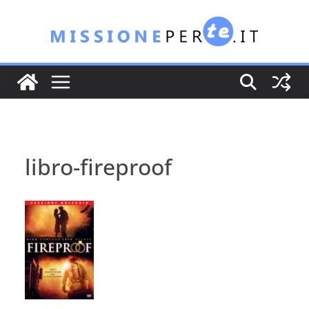
Salta
al
contenuto
libro-fireproof