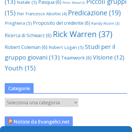
Piccoli gruppi
(13)
Pasqua
(6)
Natale
(5)
Peter Mead
(2)
Predicazione
(19)
(15)
Pier Francesco Abortivi
(4)
Proposito del credente
(6)
Preghiera
(5)
Randy Alcorn
(3)
Rick Warren
(37)
Ricerca di Schwarz
(6)
Studi per il
Robert Coleman
(6)
Robert Logan
(5)
gruppo giovani
(13)
Visione
(12)
Teamwork
(6)
Youth
(15)
Categorie
C
a
t
Notizie da Evangelici.net
e
g