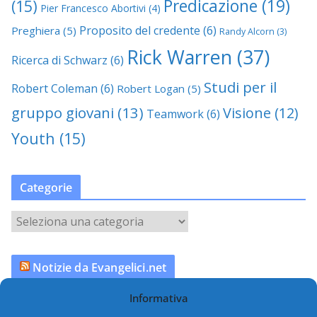
Predicazione
(19)
(15)
Pier Francesco Abortivi
(4)
Proposito del credente
(6)
Preghiera
(5)
Randy Alcorn
(3)
Rick Warren
(37)
Ricerca di Schwarz
(6)
Studi per il
Robert Coleman
(6)
Robert Logan
(5)
gruppo giovani
(13)
Visione
(12)
Teamwork
(6)
Youth
(15)
Categorie
C
a
t
Notizie da Evangelici.net
e
g
Informativa
Vance: una famiglia, due fedi
o