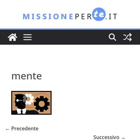
Salta
al
contenuto
mente
← Precedente
Successivo →