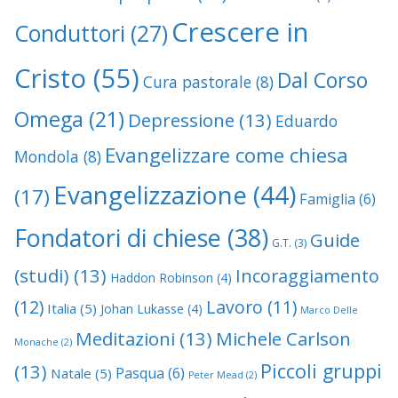
Crescere in
Conduttori
(27)
Cristo
(55)
Dal Corso
Cura pastorale
(8)
Omega
(21)
Depressione
(13)
Eduardo
Evangelizzare come chiesa
Mondola
(8)
Evangelizzazione
(44)
(17)
Famiglia
(6)
Fondatori di chiese
(38)
Guide
G.T.
(3)
(studi)
(13)
Incoraggiamento
Haddon Robinson
(4)
(12)
Lavoro
(11)
Italia
(5)
Johan Lukasse
(4)
Marco Delle
Meditazioni
(13)
Michele Carlson
Monache
(2)
Piccoli gruppi
(13)
Pasqua
(6)
Natale
(5)
Peter Mead
(2)