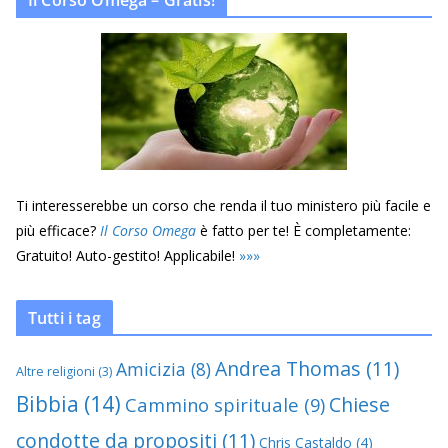
Ti interesserebbe un corso che renda il tuo ministero più facile e
più efficace?
Il Corso Omega
è fatto per te! È completamente:
Gratuito! Auto-gestito! Applicabile!
»
»
»
Tutti i tag
Andrea Thomas
(11)
Amicizia
(8)
Altre religioni
(3)
Bibbia
(14)
Chiese
Cammino spirituale
(9)
condotte da propositi
(11)
Chris Castaldo
(4)