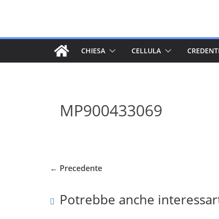
Salta
al
contenuto
CHIESA
CELLULA
CREDENT
MP900433069
← Precedente
Potrebbe anche interessar