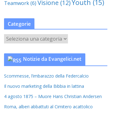
Youth
(15)
Visione
(12)
Teamwork
(6)
Categorie
C
a
t
Notizie da Evangelici.net
e
g
Scommesse, l’imbarazzo della Federcalcio
o
r
Il nuovo marketing della Bibbia in lattina
i
4 agosto 1875 – Muore Hans Christian Andersen
e
Roma, alberi abbattuti al Cimitero acattolico