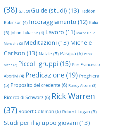
(38)
Guide (studi)
(13)
Haddon
G.T.
(3)
Incoraggiamento
(12)
Italia
Robinson
(4)
Lavoro
(11)
(5)
Johan Lukasse
(4)
Marco Delle
Meditazioni
(13)
Michele
Monache
(2)
Carlson
(13)
Pasqua
(6)
Natale
(5)
Peter
Piccoli gruppi
(15)
Pier Francesco
Mead
(2)
Predicazione
(19)
Preghiera
Abortivi
(4)
Proposito del credente
(6)
(5)
Randy Alcorn
(3)
Rick Warren
Ricerca di Schwarz
(6)
(37)
Robert Coleman
(6)
Robert Logan
(5)
Studi per il gruppo giovani
(13)