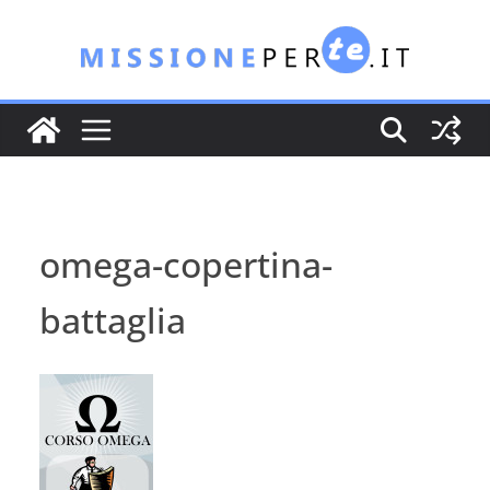
Salta
al
contenuto
omega-copertina-
battaglia