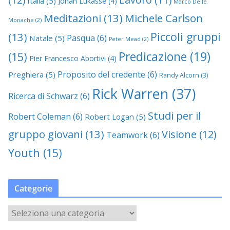
Italia
(5)
Johan Lukasse
(4)
Marco Delle
Meditazioni
(13)
Michele Carlson
Monache
(2)
Piccoli gruppi
(13)
Pasqua
(6)
Natale
(5)
Peter Mead
(2)
Predicazione
(19)
(15)
Pier Francesco Abortivi
(4)
Proposito del credente
(6)
Preghiera
(5)
Randy Alcorn
(3)
Rick Warren
(37)
Ricerca di Schwarz
(6)
Studi per il
Robert Coleman
(6)
Robert Logan
(5)
gruppo giovani
(13)
Visione
(12)
Teamwork
(6)
Youth
(15)
Categorie
C
a