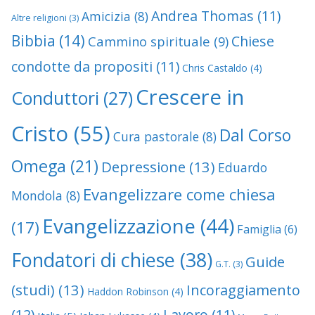
Andrea Thomas
(11)
Amicizia
(8)
Altre religioni
(3)
Bibbia
(14)
Chiese
Cammino spirituale
(9)
condotte da propositi
(11)
Chris Castaldo
(4)
Crescere in
Conduttori
(27)
Cristo
(55)
Dal Corso
Cura pastorale
(8)
Omega
(21)
Depressione
(13)
Eduardo
Evangelizzare come chiesa
Mondola
(8)
Evangelizzazione
(44)
(17)
Famiglia
(6)
Fondatori di chiese
(38)
Guide
G.T.
(3)
(studi)
(13)
Incoraggiamento
Haddon Robinson
(4)
(12)
Lavoro
(11)