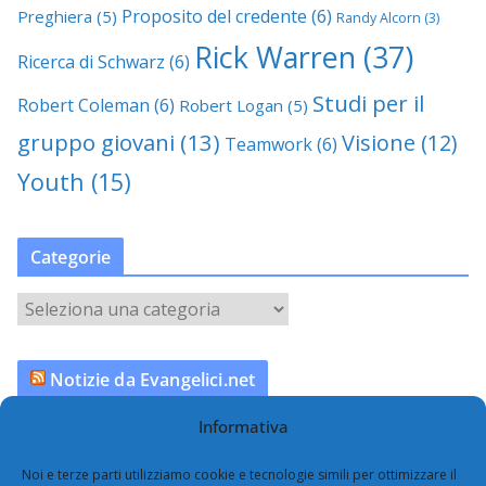
Proposito del credente
(6)
Preghiera
(5)
Randy Alcorn
(3)
Rick Warren
(37)
Ricerca di Schwarz
(6)
Studi per il
Robert Coleman
(6)
Robert Logan
(5)
gruppo giovani
(13)
Visione
(12)
Teamwork
(6)
Youth
(15)
Categorie
C
a
t
Notizie da Evangelici.net
e
g
Informativa
Vance: una famiglia, due fedi
o
r
Scommesse, l’imbarazzo della Federcalcio
Noi e terze parti utilizziamo cookie e tecnologie simili per ottimizzare il