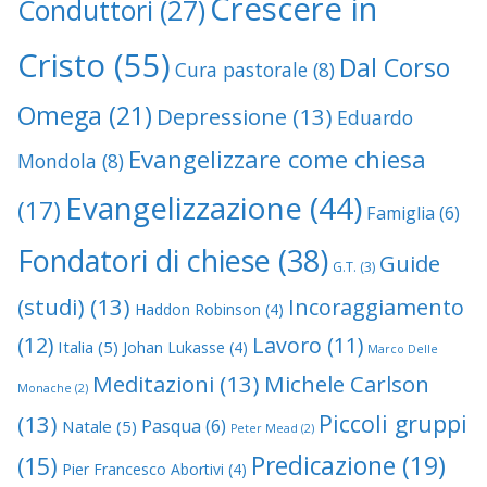
Crescere in
Conduttori
(27)
Cristo
(55)
Dal Corso
Cura pastorale
(8)
Omega
(21)
Depressione
(13)
Eduardo
Evangelizzare come chiesa
Mondola
(8)
Evangelizzazione
(44)
(17)
Famiglia
(6)
Fondatori di chiese
(38)
Guide
G.T.
(3)
(studi)
(13)
Incoraggiamento
Haddon Robinson
(4)
(12)
Lavoro
(11)
Italia
(5)
Johan Lukasse
(4)
Marco Delle
Meditazioni
(13)
Michele Carlson
Monache
(2)
Piccoli gruppi
(13)
Pasqua
(6)
Natale
(5)
Peter Mead
(2)
Predicazione
(19)
(15)
Pier Francesco Abortivi
(4)