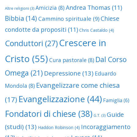
Andrea Thomas
(11)
Amicizia
(8)
Altre religioni
(3)
Bibbia
(14)
Chiese
Cammino spirituale
(9)
condotte da propositi
(11)
Chris Castaldo
(4)
Crescere in
Conduttori
(27)
Cristo
(55)
Dal Corso
Cura pastorale
(8)
Omega
(21)
Depressione
(13)
Eduardo
Evangelizzare come chiesa
Mondola
(8)
Evangelizzazione
(44)
(17)
Famiglia
(6)
Fondatori di chiese
(38)
Guide
G.T.
(3)
(studi)
(13)
Incoraggiamento
Haddon Robinson
(4)