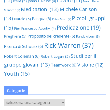
(12)
Lavoro
(11)
Italia
(5)
Johan Lukasse
(4)
Marco Delle
Meditazioni
(13)
Michele Carlson
Monache
(2)
Piccoli gruppi
(13)
Pasqua
(6)
Natale
(5)
Peter Mead
(2)
Predicazione
(19)
(15)
Pier Francesco Abortivi
(4)
Proposito del credente
(6)
Preghiera
(5)
Randy Alcorn
(3)
Rick Warren
(37)
Ricerca di Schwarz
(6)
Studi per il
Robert Coleman
(6)
Robert Logan
(5)
gruppo giovani
(13)
Visione
(12)
Teamwork
(6)
Youth
(15)
Categorie
C
a