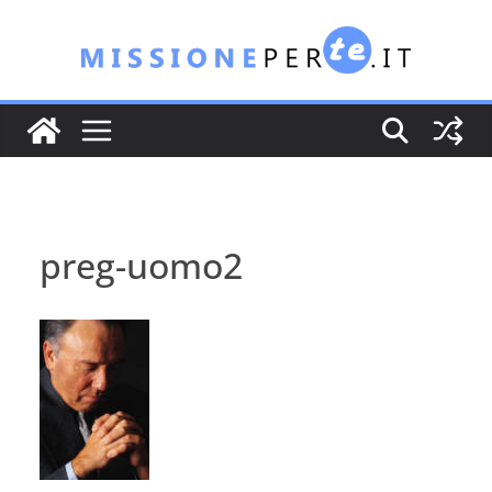
Salta
al
contenuto
preg-uomo2