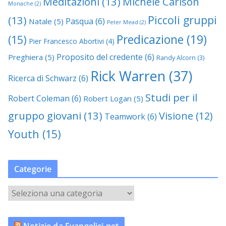
Meditazioni
(13)
Michele Carlson
Monache
(2)
Piccoli gruppi
(13)
Pasqua
(6)
Natale
(5)
Peter Mead
(2)
Predicazione
(19)
(15)
Pier Francesco Abortivi
(4)
Proposito del credente
(6)
Preghiera
(5)
Randy Alcorn
(3)
Rick Warren
(37)
Ricerca di Schwarz
(6)
Studi per il
Robert Coleman
(6)
Robert Logan
(5)
gruppo giovani
(13)
Visione
(12)
Teamwork
(6)
Youth
(15)
Categorie
C
a
t
Notizie da Evangelici.net