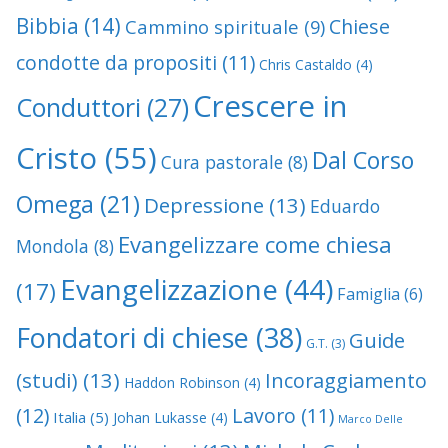
Bibbia
(14)
Chiese
Cammino spirituale
(9)
condotte da propositi
(11)
Chris Castaldo
(4)
Crescere in
Conduttori
(27)
Cristo
(55)
Dal Corso
Cura pastorale
(8)
Omega
(21)
Depressione
(13)
Eduardo
Evangelizzare come chiesa
Mondola
(8)
Evangelizzazione
(44)
(17)
Famiglia
(6)
Fondatori di chiese
(38)
Guide
G.T.
(3)
(studi)
(13)
Incoraggiamento
Haddon Robinson
(4)
(12)
Lavoro
(11)
Italia
(5)
Johan Lukasse
(4)
Marco Delle