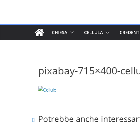
Salta
al
contenuto
CHIESA
CELLULA
CREDENT
pixabay-715×400-cell
Potrebbe anche interessar