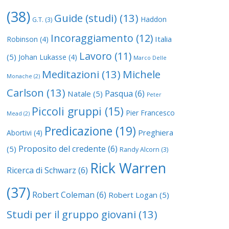
(38)
Guide (studi)
(13)
Haddon
G.T.
(3)
Incoraggiamento
(12)
Italia
Robinson
(4)
Lavoro
(11)
(5)
Johan Lukasse
(4)
Marco Delle
Meditazioni
(13)
Michele
Monache
(2)
Carlson
(13)
Pasqua
(6)
Natale
(5)
Peter
Piccoli gruppi
(15)
Pier Francesco
Mead
(2)
Predicazione
(19)
Preghiera
Abortivi
(4)
Proposito del credente
(6)
(5)
Randy Alcorn
(3)
Rick Warren
Ricerca di Schwarz
(6)
(37)
Robert Coleman
(6)
Robert Logan
(5)
Studi per il gruppo giovani
(13)