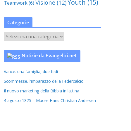
Youth
(15)
Visione
(12)
Teamwork
(6)
Categorie
C
a
t
Notizie da Evangelici.net
e
g
Vance: una famiglia, due fedi
o
r
Scommesse, l’imbarazzo della Federcalcio
i
Il nuovo marketing della Bibbia in lattina
e
4 agosto 1875 – Muore Hans Christian Andersen