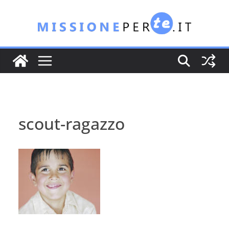
Salta
al
contenuto
scout-ragazzo