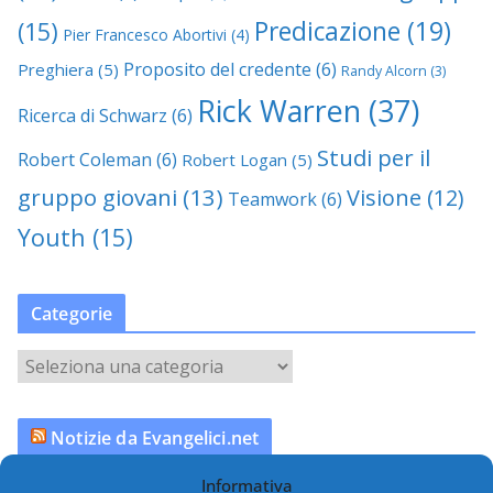
Predicazione
(19)
(15)
Pier Francesco Abortivi
(4)
Proposito del credente
(6)
Preghiera
(5)
Randy Alcorn
(3)
Rick Warren
(37)
Ricerca di Schwarz
(6)
Studi per il
Robert Coleman
(6)
Robert Logan
(5)
gruppo giovani
(13)
Visione
(12)
Teamwork
(6)
Youth
(15)
Categorie
C
a
t
Notizie da Evangelici.net
e
g
Informativa
Scommesse, l’imbarazzo della Federcalcio