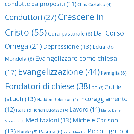
condotte da propositi
(11)
Chris Castaldo
(4)
Crescere in
Conduttori
(27)
Cristo
(55)
Dal Corso
Cura pastorale
(8)
Omega
(21)
Depressione
(13)
Eduardo
Evangelizzare come chiesa
Mondola
(8)
Evangelizzazione
(44)
(17)
Famiglia
(6)
Fondatori di chiese
(38)
Guide
G.T.
(3)
(studi)
(13)
Incoraggiamento
Haddon Robinson
(4)
(12)
Lavoro
(11)
Italia
(5)
Johan Lukasse
(4)
Marco Delle
Meditazioni
(13)
Michele Carlson
Monache
(2)
Piccoli gruppi
(13)
Pasqua
(6)
Natale
(5)
Peter Mead
(2)