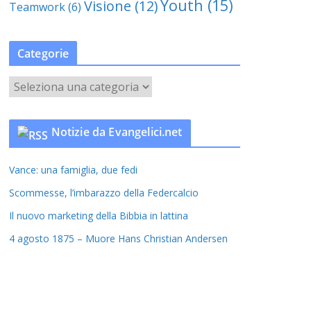
Youth
(15)
Visione
(12)
Teamwork
(6)
Categorie
C
a
t
Notizie da Evangelici.net
e
g
Vance: una famiglia, due fedi
o
r
Scommesse, l’imbarazzo della Federcalcio
i
Il nuovo marketing della Bibbia in lattina
e
4 agosto 1875 – Muore Hans Christian Andersen