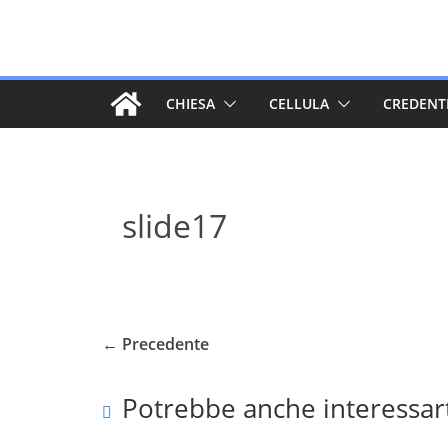
Salta
al
contenuto
CHIESA
CELLULA
CREDENT
slide17
← Precedente
Potrebbe anche interessar