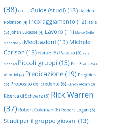
(38)
Guide (studi)
(13)
Haddon
G.T.
(3)
Incoraggiamento
(12)
Italia
Robinson
(4)
Lavoro
(11)
(5)
Johan Lukasse
(4)
Marco Delle
Meditazioni
(13)
Michele
Monache
(2)
Carlson
(13)
Pasqua
(6)
Natale
(5)
Peter
Piccoli gruppi
(15)
Pier Francesco
Mead
(2)
Predicazione
(19)
Preghiera
Abortivi
(4)
Proposito del credente
(6)
(5)
Randy Alcorn
(3)
Rick Warren
Ricerca di Schwarz
(6)
(37)
Robert Coleman
(6)
Robert Logan
(5)
Studi per il gruppo giovani
(13)