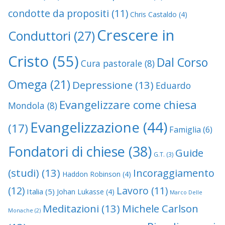
condotte da propositi
(11)
Chris Castaldo
(4)
Crescere in
Conduttori
(27)
Cristo
(55)
Dal Corso
Cura pastorale
(8)
Omega
(21)
Depressione
(13)
Eduardo
Evangelizzare come chiesa
Mondola
(8)
Evangelizzazione
(44)
(17)
Famiglia
(6)
Fondatori di chiese
(38)
Guide
G.T.
(3)
(studi)
(13)
Incoraggiamento
Haddon Robinson
(4)
(12)
Lavoro
(11)
Italia
(5)
Johan Lukasse
(4)
Marco Delle
Meditazioni
(13)
Michele Carlson
Monache
(2)