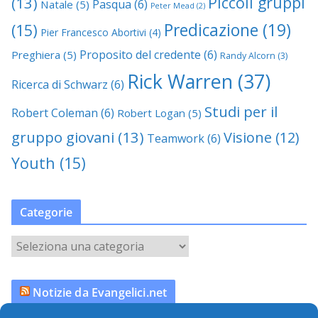
Piccoli gruppi
(13)
Pasqua
(6)
Natale
(5)
Peter Mead
(2)
Predicazione
(19)
(15)
Pier Francesco Abortivi
(4)
Proposito del credente
(6)
Preghiera
(5)
Randy Alcorn
(3)
Rick Warren
(37)
Ricerca di Schwarz
(6)
Studi per il
Robert Coleman
(6)
Robert Logan
(5)
gruppo giovani
(13)
Visione
(12)
Teamwork
(6)
Youth
(15)
Categorie
C
a
t
Notizie da Evangelici.net
e
g