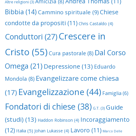
Andrea Thomas
(11)
Amicizia
(8)
Altre religioni
(3)
Bibbia
(14)
Chiese
Cammino spirituale
(9)
condotte da propositi
(11)
Chris Castaldo
(4)
Crescere in
Conduttori
(27)
Cristo
(55)
Dal Corso
Cura pastorale
(8)
Omega
(21)
Depressione
(13)
Eduardo
Evangelizzare come chiesa
Mondola
(8)
Evangelizzazione
(44)
(17)
Famiglia
(6)
Fondatori di chiese
(38)
Guide
G.T.
(3)
(studi)
(13)
Incoraggiamento
Haddon Robinson
(4)
(12)
Lavoro
(11)
Italia
(5)
Johan Lukasse
(4)
Marco Delle