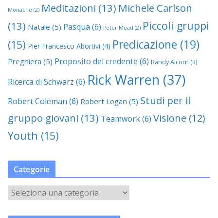
Meditazioni
(13)
Michele Carlson
Monache
(2)
Piccoli gruppi
(13)
Pasqua
(6)
Natale
(5)
Peter Mead
(2)
Predicazione
(19)
(15)
Pier Francesco Abortivi
(4)
Proposito del credente
(6)
Preghiera
(5)
Randy Alcorn
(3)
Rick Warren
(37)
Ricerca di Schwarz
(6)
Studi per il
Robert Coleman
(6)
Robert Logan
(5)
gruppo giovani
(13)
Visione
(12)
Teamwork
(6)
Youth
(15)
Categorie
C
a
t