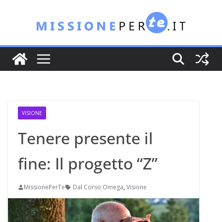
Salta
al
contenuto
VISIONE
Tenere presente il
fine: Il progetto “Z”
MissionePerTe
Dal Corso Omega
,
Visione