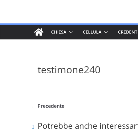
Salta
al
contenuto
CHIESA
CELLULA
CREDENT
testimone240
← Precedente
Potrebbe anche interessar