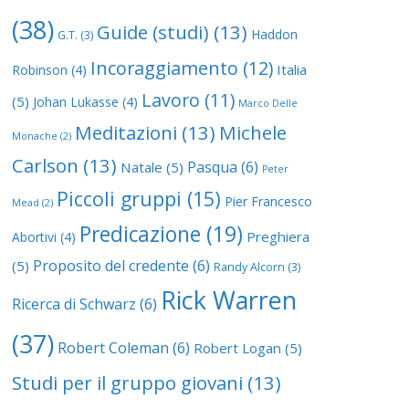
(38)
Guide (studi)
(13)
Haddon
G.T.
(3)
Incoraggiamento
(12)
Italia
Robinson
(4)
Lavoro
(11)
(5)
Johan Lukasse
(4)
Marco Delle
Meditazioni
(13)
Michele
Monache
(2)
Carlson
(13)
Pasqua
(6)
Natale
(5)
Peter
Piccoli gruppi
(15)
Pier Francesco
Mead
(2)
Predicazione
(19)
Preghiera
Abortivi
(4)
Proposito del credente
(6)
(5)
Randy Alcorn
(3)
Rick Warren
Ricerca di Schwarz
(6)
(37)
Robert Coleman
(6)
Robert Logan
(5)
Studi per il gruppo giovani
(13)