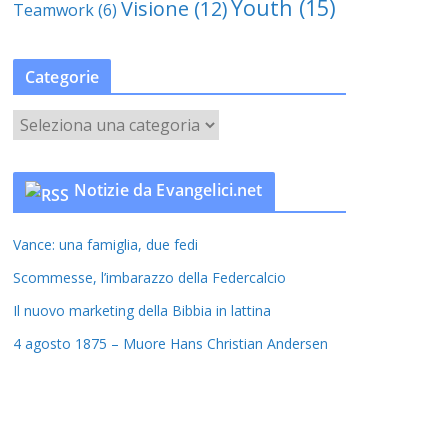
Youth
(15)
Visione
(12)
Teamwork
(6)
Categorie
C
a
t
Notizie da Evangelici.net
e
g
Vance: una famiglia, due fedi
o
r
Scommesse, l’imbarazzo della Federcalcio
i
Il nuovo marketing della Bibbia in lattina
e
4 agosto 1875 – Muore Hans Christian Andersen