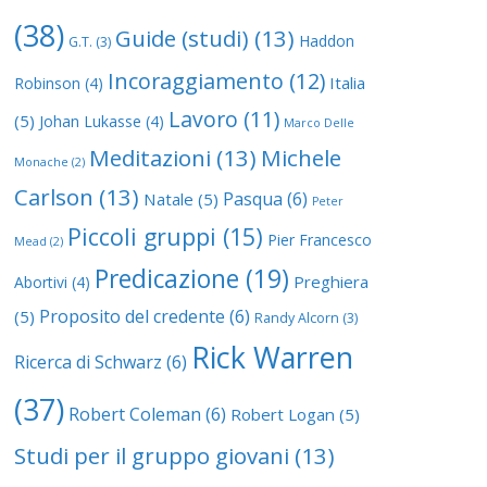
(38)
Guide (studi)
(13)
Haddon
G.T.
(3)
Incoraggiamento
(12)
Italia
Robinson
(4)
Lavoro
(11)
(5)
Johan Lukasse
(4)
Marco Delle
Meditazioni
(13)
Michele
Monache
(2)
Carlson
(13)
Pasqua
(6)
Natale
(5)
Peter
Piccoli gruppi
(15)
Pier Francesco
Mead
(2)
Predicazione
(19)
Preghiera
Abortivi
(4)
Proposito del credente
(6)
(5)
Randy Alcorn
(3)
Rick Warren
Ricerca di Schwarz
(6)
(37)
Robert Coleman
(6)
Robert Logan
(5)
Studi per il gruppo giovani
(13)