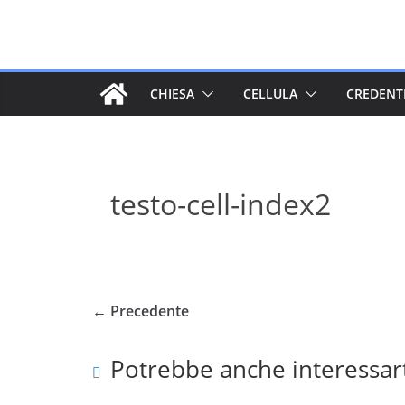
Salta
al
contenuto
CHIESA
CELLULA
CREDENT
testo-cell-index2
← Precedente
Potrebbe anche interessar