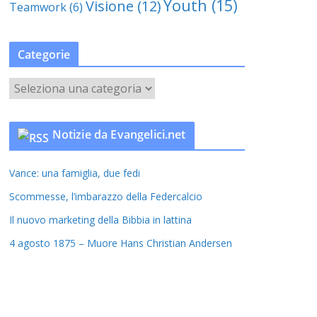
Youth
(15)
Visione
(12)
Teamwork
(6)
Categorie
C
a
t
Notizie da Evangelici.net
e
g
Vance: una famiglia, due fedi
o
r
Scommesse, l’imbarazzo della Federcalcio
i
Il nuovo marketing della Bibbia in lattina
e
4 agosto 1875 – Muore Hans Christian Andersen