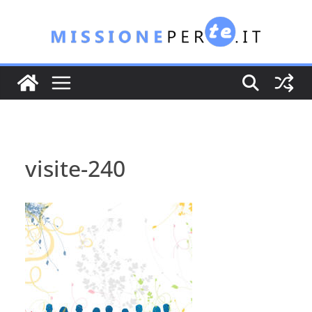
Salta
al
contenuto
visite-240