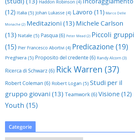
(studi)
(13)
Incoraggiamento
Haddon Robinson
(4)
(12)
Lavoro
(11)
Italia
(5)
Johan Lukasse
(4)
Marco Delle
Meditazioni
(13)
Michele Carlson
Monache
(2)
Piccoli gruppi
(13)
Pasqua
(6)
Natale
(5)
Peter Mead
(2)
Predicazione
(19)
(15)
Pier Francesco Abortivi
(4)
Proposito del credente
(6)
Preghiera
(5)
Randy Alcorn
(3)
Rick Warren
(37)
Ricerca di Schwarz
(6)
Studi per il
Robert Coleman
(6)
Robert Logan
(5)
gruppo giovani
(13)
Visione
(12)
Teamwork
(6)
Youth
(15)
Categorie