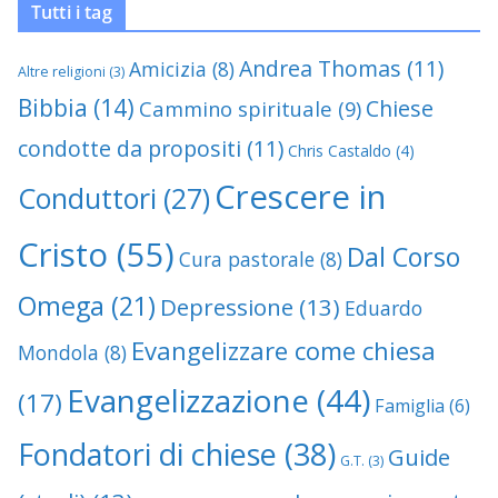
Tutti i tag
Andrea Thomas
(11)
Amicizia
(8)
Altre religioni
(3)
Bibbia
(14)
Chiese
Cammino spirituale
(9)
condotte da propositi
(11)
Chris Castaldo
(4)
Crescere in
Conduttori
(27)
Cristo
(55)
Dal Corso
Cura pastorale
(8)
Omega
(21)
Depressione
(13)
Eduardo
Evangelizzare come chiesa
Mondola
(8)
Evangelizzazione
(44)
(17)
Famiglia
(6)
Fondatori di chiese
(38)
Guide
G.T.
(3)