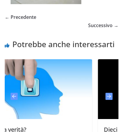
← Precedente
Successivo →
Potrebbe anche interessarti
?
Dieci cose che ogni