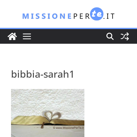
Salta
al
contenuto
bibbia-sarah1