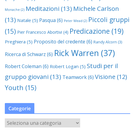
Meditazioni
(13)
Michele Carlson
Monache
(2)
Piccoli gruppi
(13)
Pasqua
(6)
Natale
(5)
Peter Mead
(2)
Predicazione
(19)
(15)
Pier Francesco Abortivi
(4)
Proposito del credente
(6)
Preghiera
(5)
Randy Alcorn
(3)
Rick Warren
(37)
Ricerca di Schwarz
(6)
Studi per il
Robert Coleman
(6)
Robert Logan
(5)
gruppo giovani
(13)
Visione
(12)
Teamwork
(6)
Youth
(15)
Categorie
C
a