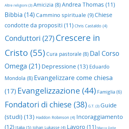
Andrea Thomas
(11)
Amicizia
(8)
Altre religioni
(3)
Bibbia
(14)
Chiese
Cammino spirituale
(9)
condotte da propositi
(11)
Chris Castaldo
(4)
Crescere in
Conduttori
(27)
Cristo
(55)
Dal Corso
Cura pastorale
(8)
Omega
(21)
Depressione
(13)
Eduardo
Evangelizzare come chiesa
Mondola
(8)
Evangelizzazione
(44)
(17)
Famiglia
(6)
Fondatori di chiese
(38)
Guide
G.T.
(3)
(studi)
(13)
Incoraggiamento
Haddon Robinson
(4)
(12)
Lavoro
(11)
Italia
(5)
Johan Lukasse
(4)
Marco Delle