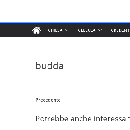
Salta
al
contenuto
CHIESA
CELLULA
CREDENT
budda
← Precedente
Potrebbe anche interessar