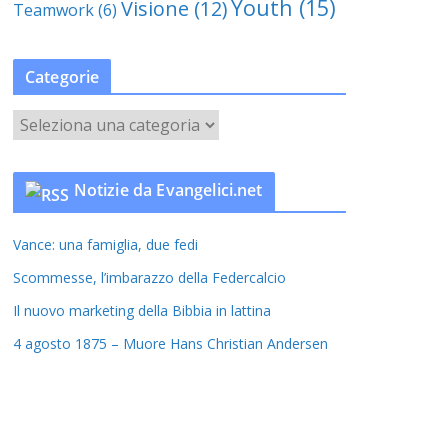
Youth
(15)
Visione
(12)
Teamwork
(6)
Categorie
C
a
t
Notizie da Evangelici.net
e
g
Vance: una famiglia, due fedi
o
r
Scommesse, l’imbarazzo della Federcalcio
i
Il nuovo marketing della Bibbia in lattina
e
4 agosto 1875 – Muore Hans Christian Andersen