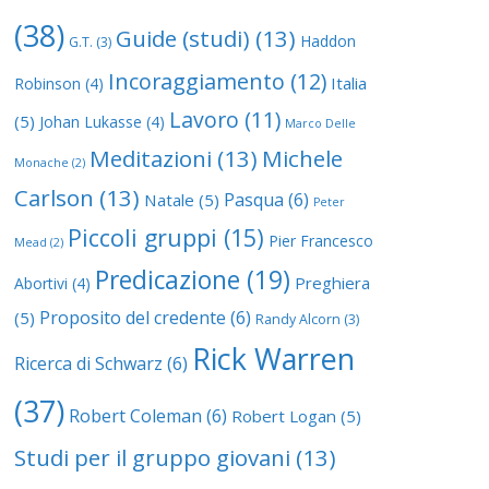
(38)
Guide (studi)
(13)
Haddon
G.T.
(3)
Incoraggiamento
(12)
Italia
Robinson
(4)
Lavoro
(11)
(5)
Johan Lukasse
(4)
Marco Delle
Meditazioni
(13)
Michele
Monache
(2)
Carlson
(13)
Pasqua
(6)
Natale
(5)
Peter
Piccoli gruppi
(15)
Pier Francesco
Mead
(2)
Predicazione
(19)
Preghiera
Abortivi
(4)
Proposito del credente
(6)
(5)
Randy Alcorn
(3)
Rick Warren
Ricerca di Schwarz
(6)
(37)
Robert Coleman
(6)
Robert Logan
(5)
Studi per il gruppo giovani
(13)