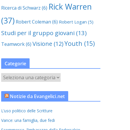
Rick Warren
Ricerca di Schwarz
(6)
(37)
Robert Coleman
(6)
Robert Logan
(5)
Studi per il gruppo giovani
(13)
Youth
(15)
Visione
(12)
Teamwork
(6)
Categorie
C
a
t
Notizie da Evangelici.net
e
g
L’uso politico delle Scritture
o
r
Vance: una famiglia, due fedi
i
Scommesse, l’imbarazzo della Federcalcio