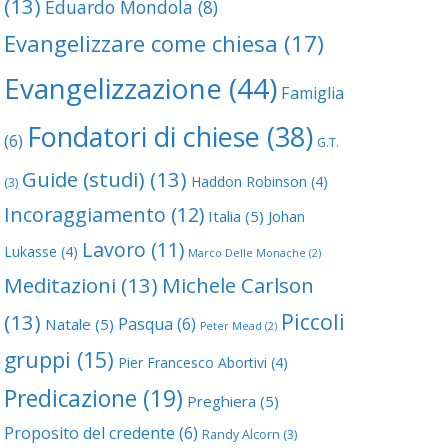
(13)
Eduardo Mondola
(8)
Evangelizzare come chiesa
(17)
Evangelizzazione
(44)
Famiglia
Fondatori di chiese
(38)
(6)
G.T.
Guide (studi)
(13)
Haddon Robinson
(4)
(3)
Incoraggiamento
(12)
Italia
(5)
Johan
Lavoro
(11)
Lukasse
(4)
Marco Delle Monache
(2)
Meditazioni
(13)
Michele Carlson
Piccoli
(13)
Pasqua
(6)
Natale
(5)
Peter Mead
(2)
gruppi
(15)
Pier Francesco Abortivi
(4)
Predicazione
(19)
Preghiera
(5)
Proposito del credente
(6)
Randy Alcorn
(3)