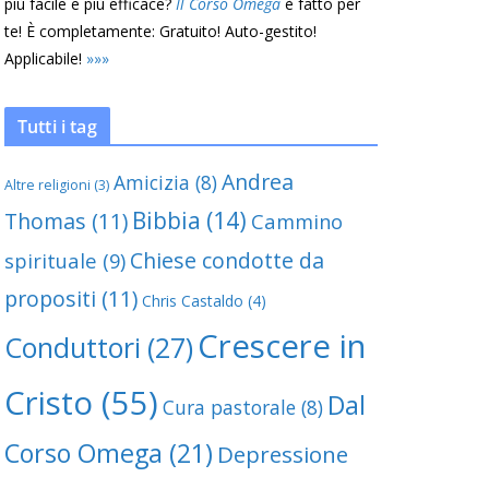
più facile e più efficace?
Il Corso Omega
è fatto per
te! È completamente: Gratuito! Auto-gestito!
Applicabile!
»
»
»
Tutti i tag
Andrea
Amicizia
(8)
Altre religioni
(3)
Bibbia
(14)
Thomas
(11)
Cammino
Chiese condotte da
spirituale
(9)
propositi
(11)
Chris Castaldo
(4)
Crescere in
Conduttori
(27)
 che penso della guida
Compassione per i
emarginati
Cristo
(55)
Dal
Cura pastorale
(8)
Corso Omega
(21)
Depressione