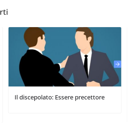
rti
cepolato: Essere precettore
Cinque cose
pastorale