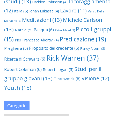
(studi)
(13)
Incoraggiamento
Haddon Robinson
(4)
(12)
Lavoro
(11)
Italia
(5)
Johan Lukasse
(4)
Marco Delle
Meditazioni
(13)
Michele Carlson
Monache
(2)
Piccoli gruppi
(13)
Pasqua
(6)
Natale
(5)
Peter Mead
(2)
Predicazione
(19)
(15)
Pier Francesco Abortivi
(4)
Proposito del credente
(6)
Preghiera
(5)
Randy Alcorn
(3)
Rick Warren
(37)
Ricerca di Schwarz
(6)
Studi per il
Robert Coleman
(6)
Robert Logan
(5)
gruppo giovani
(13)
Visione
(12)
Teamwork
(6)
Youth
(15)
Categorie