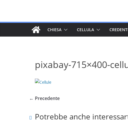
Salta
al
contenuto
CHIESA
CELLULA
CREDENT
pixabay-715×400-cell
← Precedente
Potrebbe anche interessar