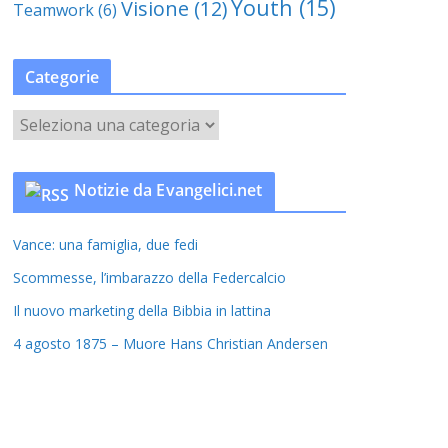
Youth
(15)
Visione
(12)
Teamwork
(6)
Categorie
C
a
t
Notizie da Evangelici.net
e
g
Vance: una famiglia, due fedi
o
r
Scommesse, l’imbarazzo della Federcalcio
i
Il nuovo marketing della Bibbia in lattina
e
4 agosto 1875 – Muore Hans Christian Andersen