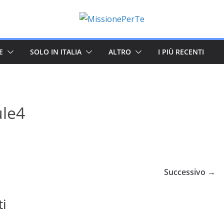
E
SOLO IN ITALIA
ALTRO
I PIÙ RECENTI
ule4
Successivo →
ti