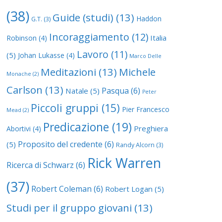
(38)
Guide (studi)
(13)
Haddon
G.T.
(3)
Incoraggiamento
(12)
Italia
Robinson
(4)
Lavoro
(11)
(5)
Johan Lukasse
(4)
Marco Delle
Meditazioni
(13)
Michele
Monache
(2)
Carlson
(13)
Pasqua
(6)
Natale
(5)
Peter
Piccoli gruppi
(15)
Pier Francesco
Mead
(2)
Predicazione
(19)
Preghiera
Abortivi
(4)
Proposito del credente
(6)
(5)
Randy Alcorn
(3)
Rick Warren
Ricerca di Schwarz
(6)
(37)
Robert Coleman
(6)
Robert Logan
(5)
Studi per il gruppo giovani
(13)