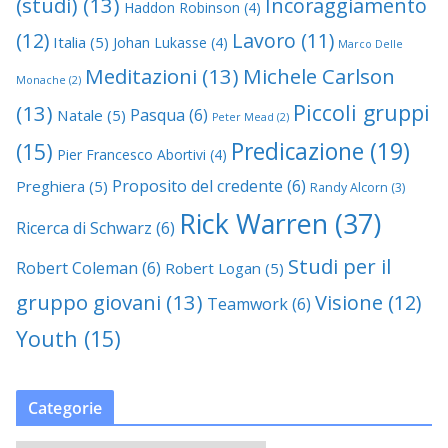
(studi)
(13)
Incoraggiamento
Haddon Robinson
(4)
(12)
Lavoro
(11)
Italia
(5)
Johan Lukasse
(4)
Marco Delle
Meditazioni
(13)
Michele Carlson
Monache
(2)
Piccoli gruppi
(13)
Pasqua
(6)
Natale
(5)
Peter Mead
(2)
Predicazione
(19)
(15)
Pier Francesco Abortivi
(4)
Proposito del credente
(6)
Preghiera
(5)
Randy Alcorn
(3)
Rick Warren
(37)
Ricerca di Schwarz
(6)
Studi per il
Robert Coleman
(6)
Robert Logan
(5)
gruppo giovani
(13)
Visione
(12)
Teamwork
(6)
Youth
(15)
Categorie