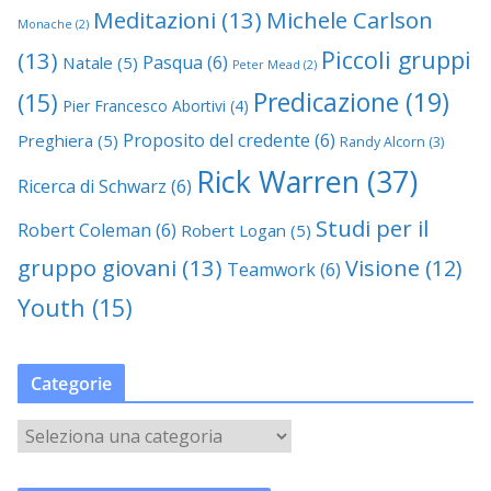
Meditazioni
(13)
Michele Carlson
Monache
(2)
Piccoli gruppi
(13)
Pasqua
(6)
Natale
(5)
Peter Mead
(2)
Predicazione
(19)
(15)
Pier Francesco Abortivi
(4)
Proposito del credente
(6)
Preghiera
(5)
Randy Alcorn
(3)
Rick Warren
(37)
Ricerca di Schwarz
(6)
Studi per il
Robert Coleman
(6)
Robert Logan
(5)
gruppo giovani
(13)
Visione
(12)
Teamwork
(6)
Youth
(15)
Categorie
C
a
t