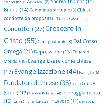
Andrea Thomas
(11)
Amicizia
(8)
Altre religioni
(3)
Bibbia
(14)
Chiese
Cammino spirituale
(9)
condotte da propositi
(11)
Chris Castaldo
(4)
Crescere in
Conduttori
(27)
Cristo
(55)
Dal Corso
Cura pastorale
(8)
Omega
(21)
Depressione
(13)
Eduardo
Evangelizzare come chiesa
Mondola
(8)
Evangelizzazione
(44)
(17)
Famiglia
(6)
Fondatori di chiese
(38)
Guide
G.T.
(3)
(studi)
(13)
Incoraggiamento
Haddon Robinson
(4)
(12)
Lavoro
(11)
Italia
(5)
Johan Lukasse
(4)
Marco Delle