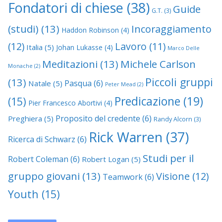
Fondatori di chiese
(38)
Guide
G.T.
(3)
(studi)
(13)
Incoraggiamento
Haddon Robinson
(4)
(12)
Lavoro
(11)
Italia
(5)
Johan Lukasse
(4)
Marco Delle
Meditazioni
(13)
Michele Carlson
Monache
(2)
Piccoli gruppi
(13)
Pasqua
(6)
Natale
(5)
Peter Mead
(2)
Predicazione
(19)
(15)
Pier Francesco Abortivi
(4)
Proposito del credente
(6)
Preghiera
(5)
Randy Alcorn
(3)
Rick Warren
(37)
Ricerca di Schwarz
(6)
Studi per il
Robert Coleman
(6)
Robert Logan
(5)
gruppo giovani
(13)
Visione
(12)
Teamwork
(6)
Youth
(15)