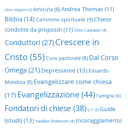
Andrea Thomas
(11)
Amicizia
(8)
Altre religioni
(3)
Bibbia
(14)
Chiese
Cammino spirituale
(9)
condotte da propositi
(11)
Chris Castaldo
(4)
Crescere in
Conduttori
(27)
Cristo
(55)
Dal Corso
Cura pastorale
(8)
Omega
(21)
Depressione
(13)
Eduardo
Evangelizzare come chiesa
Mondola
(8)
Evangelizzazione
(44)
(17)
Famiglia
(6)
Fondatori di chiese
(38)
Guide
G.T.
(3)
(studi)
(13)
Incoraggiamento
Haddon Robinson
(4)