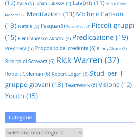
(12)
Lavoro
(11)
Italia
(5)
Johan Lukasse
(4)
Marco Delle
Meditazioni
(13)
Michele Carlson
Monache
(2)
Piccoli gruppi
(13)
Pasqua
(6)
Natale
(5)
Peter Mead
(2)
Predicazione
(19)
(15)
Pier Francesco Abortivi
(4)
Proposito del credente
(6)
Preghiera
(5)
Randy Alcorn
(3)
Rick Warren
(37)
Ricerca di Schwarz
(6)
Studi per il
Robert Coleman
(6)
Robert Logan
(5)
gruppo giovani
(13)
Visione
(12)
Teamwork
(6)
Youth
(15)
Categorie
C
a