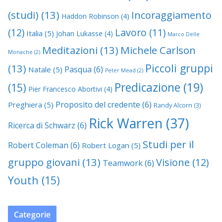
(studi)
(13)
Incoraggiamento
Haddon Robinson
(4)
(12)
Lavoro
(11)
Italia
(5)
Johan Lukasse
(4)
Marco Delle
Meditazioni
(13)
Michele Carlson
Monache
(2)
Piccoli gruppi
(13)
Pasqua
(6)
Natale
(5)
Peter Mead
(2)
Predicazione
(19)
(15)
Pier Francesco Abortivi
(4)
Proposito del credente
(6)
Preghiera
(5)
Randy Alcorn
(3)
Rick Warren
(37)
Ricerca di Schwarz
(6)
Studi per il
Robert Coleman
(6)
Robert Logan
(5)
gruppo giovani
(13)
Visione
(12)
Teamwork
(6)
Youth
(15)
Categorie