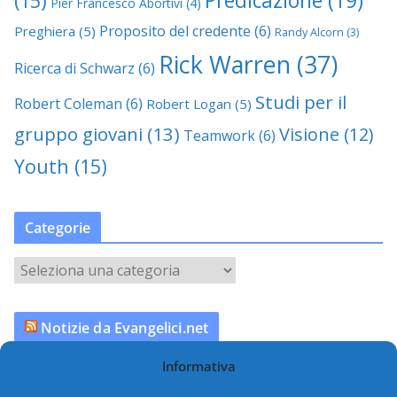
Predicazione
(19)
(15)
Pier Francesco Abortivi
(4)
Proposito del credente
(6)
Preghiera
(5)
Randy Alcorn
(3)
Rick Warren
(37)
Ricerca di Schwarz
(6)
Studi per il
Robert Coleman
(6)
Robert Logan
(5)
gruppo giovani
(13)
Visione
(12)
Teamwork
(6)
Youth
(15)
Categorie
C
a
t
Notizie da Evangelici.net
e
g
Informativa
L’uso politico delle Scritture
o