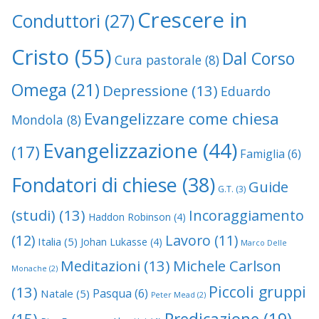
Crescere in
Conduttori
(27)
Cristo
(55)
Dal Corso
Cura pastorale
(8)
Omega
(21)
Depressione
(13)
Eduardo
Evangelizzare come chiesa
Mondola
(8)
Evangelizzazione
(44)
(17)
Famiglia
(6)
Fondatori di chiese
(38)
Guide
G.T.
(3)
(studi)
(13)
Incoraggiamento
Haddon Robinson
(4)
(12)
Lavoro
(11)
Italia
(5)
Johan Lukasse
(4)
Marco Delle
Meditazioni
(13)
Michele Carlson
Monache
(2)
Piccoli gruppi
(13)
Pasqua
(6)
Natale
(5)
Peter Mead
(2)