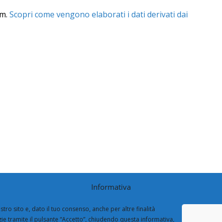
am.
Scopri come vengono elaborati i dati derivati dai
Informativa
stro sito e, dato il tuo consenso, anche per altre finalità
logie tramite il pulsante “Accetto”, chiudendo questa informativa,