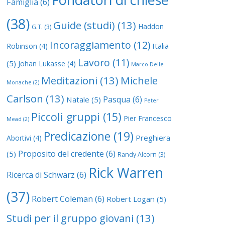
Famiglia
(6)
(38)
Guide (studi)
(13)
Haddon
G.T.
(3)
Incoraggiamento
(12)
Italia
Robinson
(4)
Lavoro
(11)
(5)
Johan Lukasse
(4)
Marco Delle
Meditazioni
(13)
Michele
Monache
(2)
Carlson
(13)
Pasqua
(6)
Natale
(5)
Peter
Piccoli gruppi
(15)
Pier Francesco
Mead
(2)
Predicazione
(19)
Preghiera
Abortivi
(4)
Proposito del credente
(6)
(5)
Randy Alcorn
(3)
Rick Warren
Ricerca di Schwarz
(6)
(37)
Robert Coleman
(6)
Robert Logan
(5)
Studi per il gruppo giovani
(13)