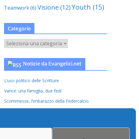
Youth
(15)
Visione
(12)
Teamwork
(6)
Categorie
C
a
t
Notizie da Evangelici.net
e
g
L’uso politico delle Scritture
o
r
Vance: una famiglia, due fedi
i
Scommesse, l’imbarazzo della Federcalcio
e
Il nuovo marketing della Bibbia in lattina