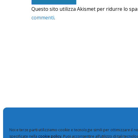
Questo sito utilizza Akismet per ridurre lo sp
commenti
.
Noi e terze parti utilizziamo cookie e tecnologie simili per ottimizzare il no
specificate nella
cookie policy
. Puoi acconsentire all’utilizzo di tali tecno