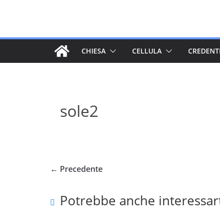
Salta
al
contenuto
CHIESA
CELLULA
CREDENT
sole2
← Precedente
Potrebbe anche interessar