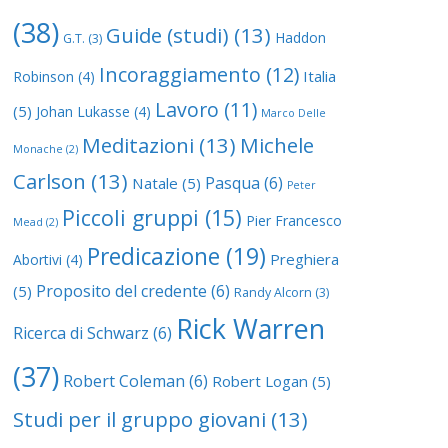
(38)
Guide (studi)
(13)
Haddon
G.T.
(3)
Incoraggiamento
(12)
Italia
Robinson
(4)
Lavoro
(11)
(5)
Johan Lukasse
(4)
Marco Delle
Meditazioni
(13)
Michele
Monache
(2)
Carlson
(13)
Pasqua
(6)
Natale
(5)
Peter
Piccoli gruppi
(15)
Pier Francesco
Mead
(2)
Predicazione
(19)
Preghiera
Abortivi
(4)
Proposito del credente
(6)
(5)
Randy Alcorn
(3)
Rick Warren
Ricerca di Schwarz
(6)
(37)
Robert Coleman
(6)
Robert Logan
(5)
Studi per il gruppo giovani
(13)