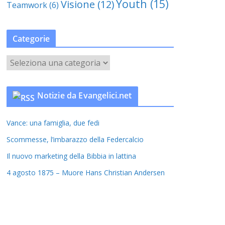
Youth
(15)
Visione
(12)
Teamwork
(6)
Categorie
C
a
t
Notizie da Evangelici.net
e
g
Vance: una famiglia, due fedi
o
r
Scommesse, l’imbarazzo della Federcalcio
i
Il nuovo marketing della Bibbia in lattina
e
4 agosto 1875 – Muore Hans Christian Andersen