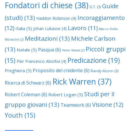
Fondatori di chiese
(38)
Guide
G.T.
(3)
(studi)
(13)
Incoraggiamento
Haddon Robinson
(4)
(12)
Lavoro
(11)
Italia
(5)
Johan Lukasse
(4)
Marco Delle
Meditazioni
(13)
Michele Carlson
Monache
(2)
Piccoli gruppi
(13)
Pasqua
(6)
Natale
(5)
Peter Mead
(2)
Predicazione
(19)
(15)
Pier Francesco Abortivi
(4)
Proposito del credente
(6)
Preghiera
(5)
Randy Alcorn
(3)
Rick Warren
(37)
Ricerca di Schwarz
(6)
Studi per il
Robert Coleman
(6)
Robert Logan
(5)
gruppo giovani
(13)
Visione
(12)
Teamwork
(6)
Youth
(15)